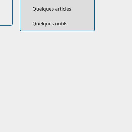
Tim Berners-Lee, Directeur du W3C et inventeur
Quelques articles
Le mot "accessible" qualifiera votre site lorsqu'il
Quelques outils
utilisées par les personnes handicapées.
En ce qui concerne l'internet, les "personnes ha
seuls. Si le nombre des aveugles est relativement 
ont des problèmes de vue ou qui ne peuvent pas ut
exigence austère, elle n'en reste pas moins passio
la référence mondiale en ce qui concerne le coda